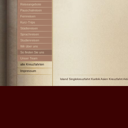
Reiseangebote
Pauschalreisen
Fernreisen
Kurz-Trips
Städtereisen
Sprachreisen
Studienreisen
Wir über uns
So finden Sie uns
Unser Team
alte Kreuzfahrten
Impressum
Island Singlekreuzfahrt Karibik Asien Kreuzfahrt Aid