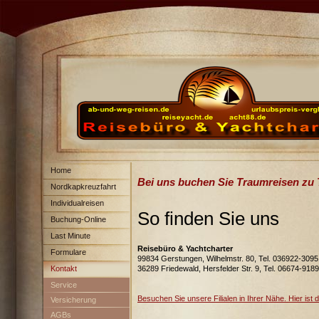
Home
Bei uns buchen Sie Traumreisen zu
Nordkapkreuzfahrt
Individualreisen
So finden Sie uns
Buchung-Online
Last Minute
Reisebüro & Yachtcharter
Formulare
99834 Gerstungen, Wilhelmstr. 80, Tel. 036922-3095
36289 Friedewald, Hersfelder Str. 9, Tel. 06674-918
Kontakt
Service
Besuchen Sie unsere Filialen in Ihrer Nähe. Hier ist d
Versicherung
AGBs