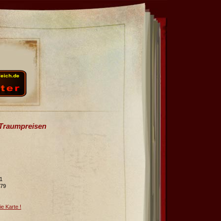
 Traumpreisen
1
979
ie Karte !