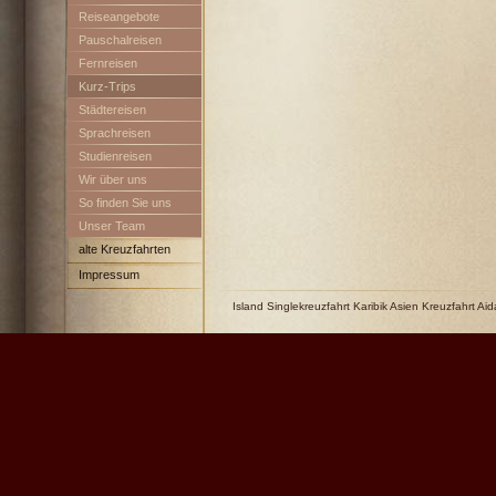
Reiseangebote
Pauschalreisen
Fernreisen
Kurz-Trips
Städtereisen
Sprachreisen
Studienreisen
Wir über uns
So finden Sie uns
Unser Team
alte Kreuzfahrten
Impressum
Island Singlekreuzfahrt Karibik Asien Kreuzfahrt Aid